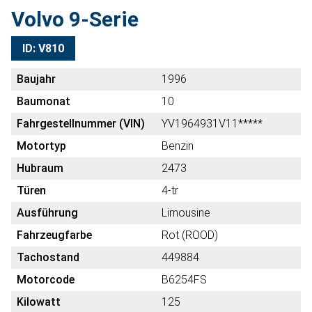
Volvo 9-Serie
ID: V810
Baujahr
1996
Baumonat
10
Fahrgestellnummer (VIN)
YV1964931V11*****
Motortyp
Benzin
Hubraum
2473
Türen
4-tr
Ausführung
Limousine
Fahrzeugfarbe
Rot (ROOD)
Tachostand
449884
Motorcode
B6254FS
Kilowatt
125