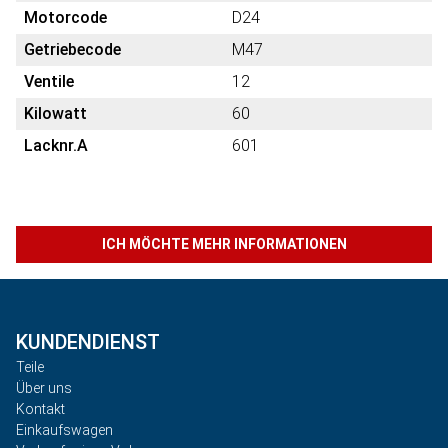
Motorcode
D24
Getriebecode
M47
Ventile
12
Kilowatt
60
Lacknr.A
601
ICH MÖCHTE MEHR INFORMATIONEN
KUNDENDIENST
Teile
Über uns
Kontakt
Einkaufswagen