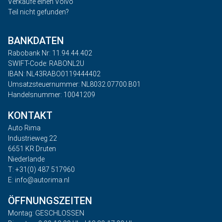
Verkaufe einen Volvo
Teil nicht gefunden?
BANKDATEN
Rabobank Nr: 11.94.44.402
SWIFT-Code: RABONL2U
IBAN: NL43RABO0119444402
Umsatzsteuernummer: NL8032.07700.B01
Handelsnummer: 10041209
KONTAKT
Auto Rima
Industrieweg 22
6651 KR Druten
Niederlande
T: +31(0) 487 517960
E: info@autorima.nl
ÖFFNUNGSZEITEN
Montag: GESCHLOSSEN