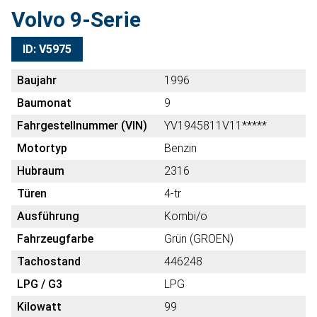
Volvo 9-Serie
ID: V5975
Baujahr
1996
Baumonat
9
Fahrgestellnummer (VIN)
YV1945811V11*****
Motortyp
Benzin
Hubraum
2316
Türen
4-tr
Ausführung
Kombi/o
Fahrzeugfarbe
Grün (GROEN)
Tachostand
446248
LPG / G3
LPG
Kilowatt
99