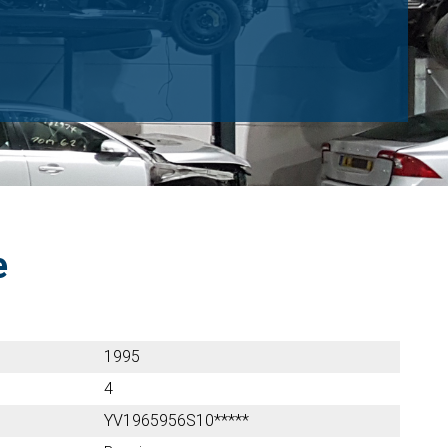
e
1995
4
YV1965956S10*****