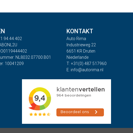
EN
KONTAKT
1.94.44.402
Auto Rima
RABONL2U
Industrieweg 22
BO0119444402
6651 KR Druten
nummer: NL8032.07700.B01
Niederlande
r: 10041209
T: +31(0) 487 517960
E: info@autorima.nl