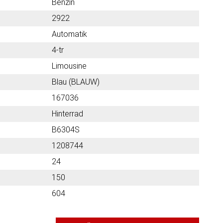
Benzin
2922
Automatik
4-tr
Limousine
Blau (BLAUW)
167036
Hinterrad
B6304S
1208744
24
150
604