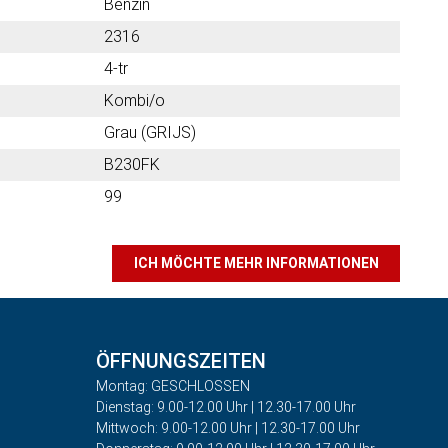
Benzin
2316
4-tr
Kombi/o
Grau (GRIJS)
B230FK
99
ICH MÖCHTE MEHR INFORMATIONEN
ÖFFNUNGSZEITEN
Montag: GESCHLOSSEN
Dienstag: 9.00-12.00 Uhr | 12.30-17.00 Uhr
Mittwoch: 9.00-12.00 Uhr | 12.30-17.00 Uhr