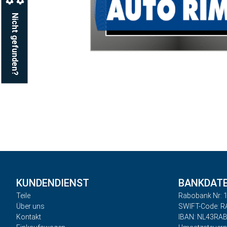
Nicht gefunden?
KUNDENDIENST
BANKDAT
Teile
Rabobank Nr: 1
Über uns
SWIFT-Code: 
Kontakt
IBAN: NL43RA