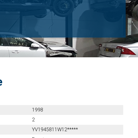
e
1998
2
YV1945811W12*****