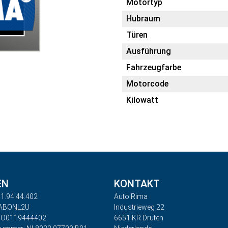
Motortyp
Hubraum
Türen
Ausführung
Fahrzeugfarbe
Motorcode
Kilowatt
EN
KONTAKT
1.94.44.402
Auto Rima
RABONL2U
Industrieweg 22
BO0119444402
6651 KR Druten