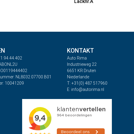
Lacknr.A
EN
KONTAKT
1.94.44.402
Auto Rima
RABONL2U
Industrieweg 22
BO0119444402
6651 KR Druten
nummer: NL8032.07700.B01
Niederlande
r: 10041209
T: +31(0) 487 517960
E: info@autorima.nl