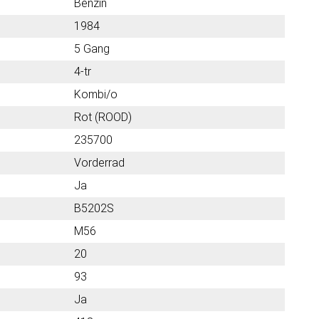
Benzin
1984
5 Gang
4-tr
Kombi/o
Rot (ROOD)
235700
Vorderrad
Ja
B5202S
M56
20
93
Ja