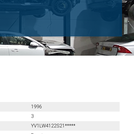
1996
3
YV1LW4122S21*****