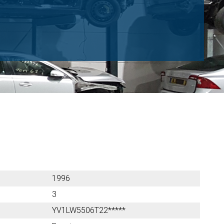
1996
3
YV1LW5506T22*****