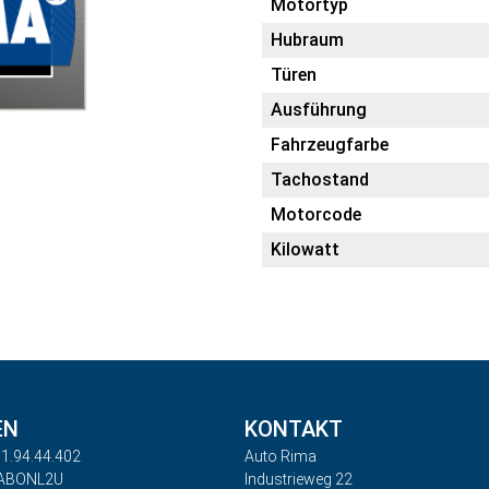
Motortyp
Hubraum
Türen
Ausführung
Fahrzeugfarbe
Tachostand
Motorcode
Kilowatt
EN
KONTAKT
1.94.44.402
Auto Rima
RABONL2U
Industrieweg 22