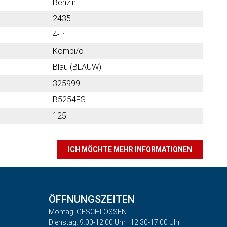
Benzin
2435
4-tr
Kombi/o
Blau (BLAUW)
325999
B5254FS
125
ICH MÖCHTE MEHR INFORMATIONEN
ÖFFNUNGSZEITEN
Montag: GESCHLOSSEN
Dienstag: 9.00-12.00 Uhr | 12.30-17.00 Uhr