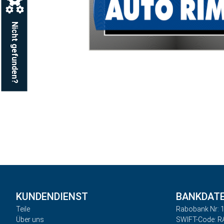
Nicht gefunden?
KUNDENDIENST
BANKDAT
Teile
Rabobank Nr: 1
Über uns
SWIFT-Code: 