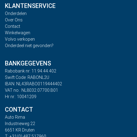
KLANTENSERVICE
Onderdelen
Over Ons
Contact
Winkelwagen
Volvo verkopen
Onderdeel niet gevonden?
BANKGEGEVENS
Rabobank nr: 11.94.44.402
Swift Code: RABONL2U
IBAN: NL43RABO0119444402
VAT no.: NL8032.07700.B01
Hr nr.: 10041209
CONTACT
Auto Rima
Industrieweg 22
6651 KR Druten
T: +31(0) 487 517960