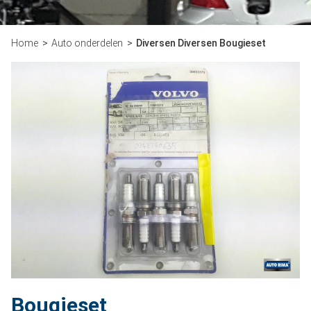
Home
Auto onderdelen
Diversen Diversen Bougieset
Bougieset