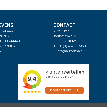
EVENS
CONTACT
1.94.44.402
Auto Rima
ABONL2U
Industrieweg 22
BO0119444402
6651 KR Druten
32.07700.B01
T: +31(0) 487 517960
09
E: info@autorima.nl