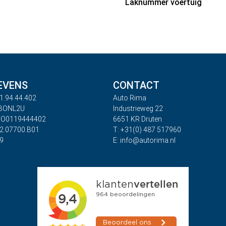
Laknummer voertuig
EVENS
CONTACT
1.94.44.402
Auto Rima
ABONL2U
Industrieweg 22
BO0119444402
6651 KR Druten
32.07700.B01
T: +31(0) 487 517960
09
E: info@autorima.nl