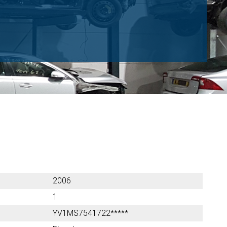
2006
1
YV1MS7541722*****