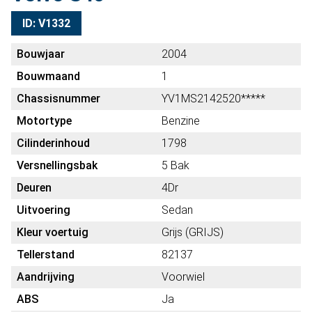
ID: V1332
Bouwjaar
2004
Bouwmaand
1
Chassisnummer
YV1MS2142520*****
Motortype
Benzine
Cilinderinhoud
1798
Versnellingsbak
5 Bak
Deuren
4Dr
Uitvoering
Sedan
Kleur voertuig
Grijs (GRIJS)
Tellerstand
82137
Aandrijving
Voorwiel
ABS
Ja