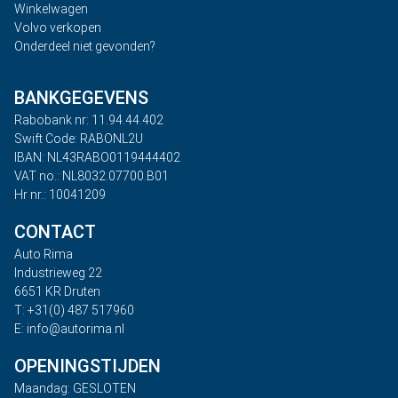
Winkelwagen
Volvo verkopen
Onderdeel niet gevonden?
BANKGEGEVENS
Rabobank nr: 11.94.44.402
Swift Code: RABONL2U
IBAN: NL43RABO0119444402
VAT no.: NL8032.07700.B01
Hr nr.: 10041209
CONTACT
Auto Rima
Industrieweg 22
6651 KR Druten
T: +31(0) 487 517960
E: info@autorima.nl
OPENINGSTIJDEN
Maandag: GESLOTEN