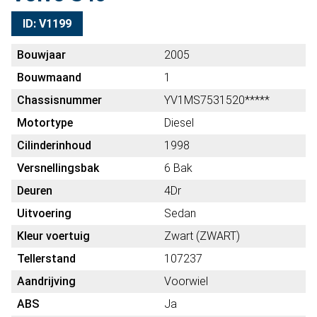
ID: V1199
Bouwjaar
2005
Bouwmaand
1
Chassisnummer
YV1MS7531520*****
Motortype
Diesel
Cilinderinhoud
1998
Versnellingsbak
6 Bak
Deuren
4Dr
Uitvoering
Sedan
Kleur voertuig
Zwart (ZWART)
Tellerstand
107237
Aandrijving
Voorwiel
ABS
Ja