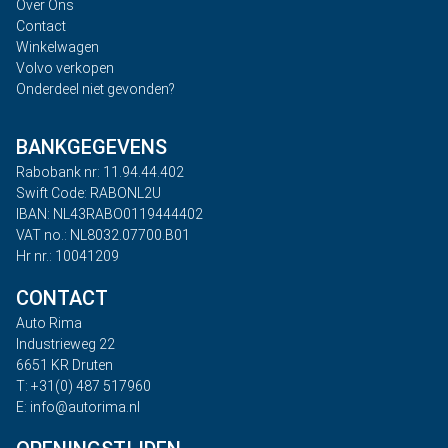
Over Ons
Contact
Winkelwagen
Volvo verkopen
Onderdeel niet gevonden?
BANKGEGEVENS
Rabobank nr: 11.94.44.402
Swift Code: RABONL2U
IBAN: NL43RABO0119444402
VAT no.: NL8032.07700.B01
Hr nr.: 10041209
CONTACT
Auto Rima
Industrieweg 22
6651 KR Druten
T: +31(0) 487 517960
E: info@autorima.nl