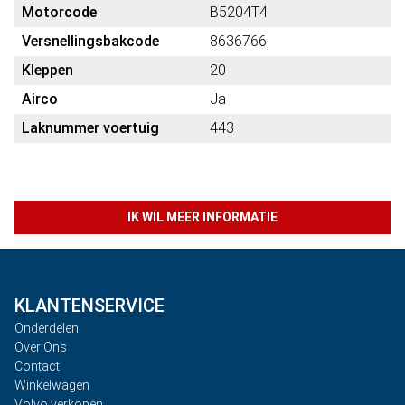
Motorcode
B5204T4
Versnellingsbakcode
8636766
Kleppen
20
Airco
Ja
Laknummer voertuig
443
IK WIL MEER INFORMATIE
KLANTENSERVICE
Onderdelen
Over Ons
Contact
Winkelwagen
Volvo verkopen