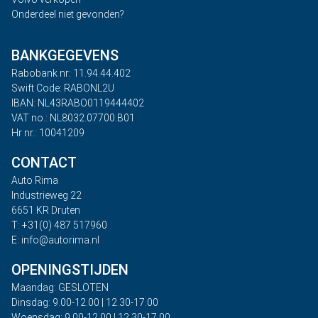
Onderdeel niet gevonden?
BANKGEGEVENS
Rabobank nr: 11.94.44.402
Swift Code: RABONL2U
IBAN: NL43RABO0119444402
VAT no.: NL8032.07700.B01
Hr nr.: 10041209
CONTACT
Auto Rima
Industrieweg 22
6651 KR Druten
T: +31(0) 487 517960
E: info@autorima.nl
OPENINGSTIJDEN
Maandag: GESLOTEN
Dinsdag: 9.00-12.00 | 12.30-17.00
Woensdag: 9.00-12.00 | 12.30-17.00