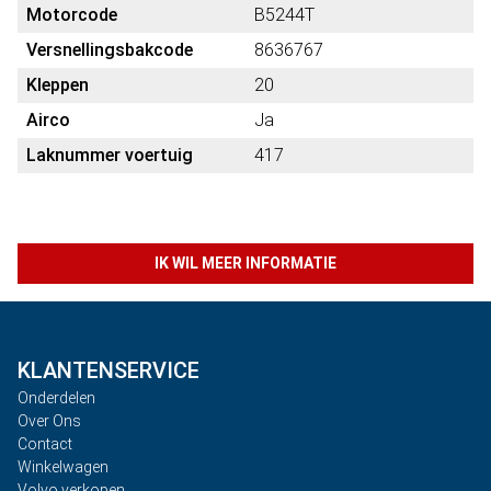
Motorcode
B5244T
Versnellingsbakcode
8636767
Kleppen
20
Airco
Ja
Laknummer voertuig
417
IK WIL MEER INFORMATIE
KLANTENSERVICE
Onderdelen
Over Ons
Contact
Winkelwagen
Volvo verkopen