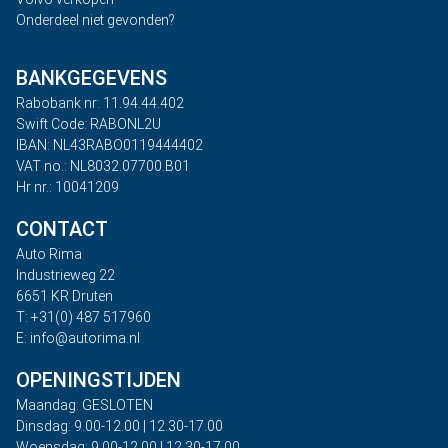
Onderdeel niet gevonden?
BANKGEGEVENS
Rabobank nr: 11.94.44.402
Swift Code: RABONL2U
IBAN: NL43RABO0119444402
VAT no.: NL8032.07700.B01
Hr nr.: 10041209
CONTACT
Auto Rima
Industrieweg 22
6651 KR Druten
T: +31(0) 487 517960
E: info@autorima.nl
OPENINGSTIJDEN
Maandag: GESLOTEN
Dinsdag: 9.00-12.00 | 12.30-17.00
Woensdag: 9.00-12.00 | 12.30-17.00