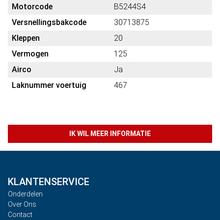
Motorcode
B5244S4
Versnellingsbakcode
30713875
Kleppen
20
Vermogen
125
Airco
Ja
Laknummer voertuig
467
IK WIL MEER INFORMATIE
KLANTENSERVICE
Onderdelen
Over Ons
Contact