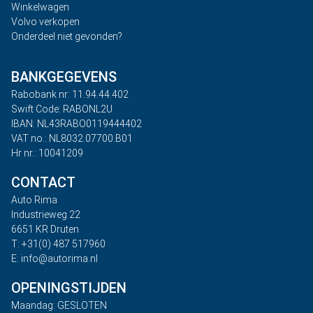
Winkelwagen
Volvo verkopen
Onderdeel niet gevonden?
BANKGEGEVENS
Rabobank nr: 11.94.44.402
Swift Code: RABONL2U
IBAN: NL43RABO0119444402
VAT no.: NL8032.07700.B01
Hr nr.: 10041209
CONTACT
Auto Rima
Industrieweg 22
6651 KR Druten
T: +31(0) 487 517960
E: info@autorima.nl
OPENINGSTIJDEN
Maandag: GESLOTEN