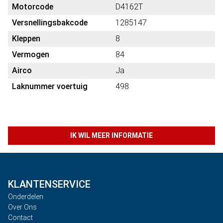
Motorcode
D4162T
Versnellingsbakcode
1285147
Kleppen
8
Vermogen
84
Airco
Ja
Laknummer voertuig
498
IK WIL MEER INFORMATIE
KLANTENSERVICE
Onderdelen
Over Ons
Contact