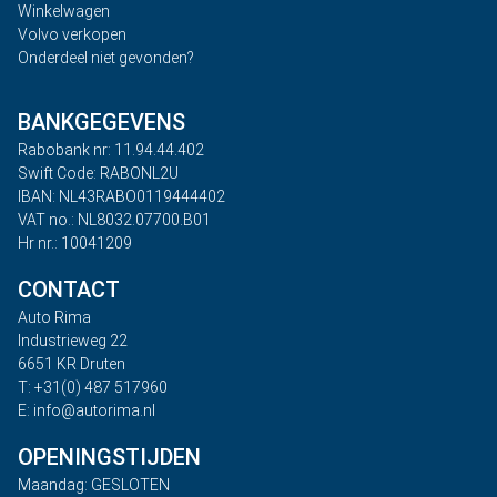
Winkelwagen
Volvo verkopen
Onderdeel niet gevonden?
BANKGEGEVENS
Rabobank nr: 11.94.44.402
Swift Code: RABONL2U
IBAN: NL43RABO0119444402
VAT no.: NL8032.07700.B01
Hr nr.: 10041209
CONTACT
Auto Rima
Industrieweg 22
6651 KR Druten
T: +31(0) 487 517960
E: info@autorima.nl
OPENINGSTIJDEN
Maandag: GESLOTEN