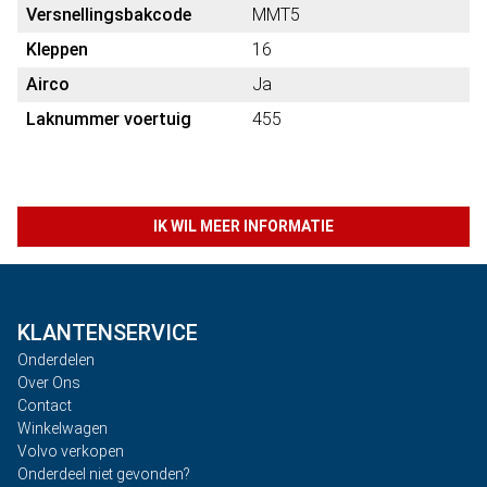
Versnellingsbakcode
MMT5
Kleppen
16
Airco
Ja
Laknummer voertuig
455
IK WIL MEER INFORMATIE
KLANTENSERVICE
Onderdelen
Over Ons
Contact
Winkelwagen
Volvo verkopen
Onderdeel niet gevonden?