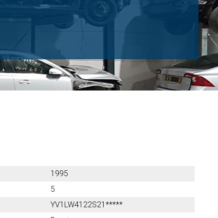
1995
5
YV1LW4122S21*****