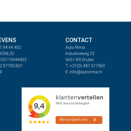
EVENS
CONTACT
1.94.44.402
Auto Rima
ABONL2U
Industrieweg 22
BO0119444402
6651 KR Druten
32.07700.B01
T: +31(0) 487 517960
09
E: info@autorima.nl