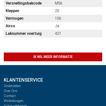
Versnellingsbakcode
M56
Kleppen
20
Vermogen
106
Airco
Ja
Laknummer voertuig
421
IK WIL MEER INFORMATIE
KLANTENSERVICE
Onderdelen
Over Ons
Contact
Winkelwagen
Volvo verkopen