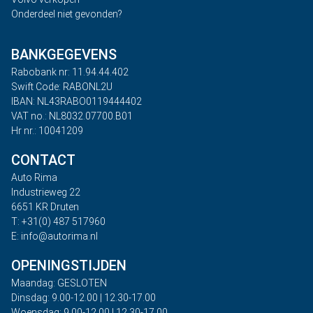
Onderdeel niet gevonden?
BANKGEGEVENS
Rabobank nr: 11.94.44.402
Swift Code: RABONL2U
IBAN: NL43RABO0119444402
VAT no.: NL8032.07700.B01
Hr nr.: 10041209
CONTACT
Auto Rima
Industrieweg 22
6651 KR Druten
T: +31(0) 487 517960
E: info@autorima.nl
OPENINGSTIJDEN
Maandag: GESLOTEN
Dinsdag: 9.00-12.00 | 12.30-17.00
Woensdag: 9.00-12.00 | 12.30-17.00