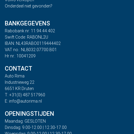
Onderdeel niet gevonden?
BANKGEGEVENS
Rabobank nr: 11.94.44.402
Swift Code: RABONL2U
IBAN: NL43RABO0119444402
VAT no.: NL8032.07700.B01
Hr nr.: 10041209
CONTACT
Auto Rima
Industrieweg 22
6651 KR Druten
T: +31(0) 487 517960
E: info@autorima.nl
OPENINGSTIJDEN
Maandag: GESLOTEN
Dinsdag: 9.00-12.00 | 12.30-17.00
Woensdag: 9.00-12.00 | 12.30-17.00