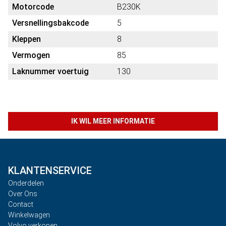
Motorcode
B230K
Versnellingsbakcode
5
Kleppen
8
Vermogen
85
Laknummer voertuig
130
IK WIL MEER INFORMATIE
KLANTENSERVICE
Onderdelen
Over Ons
Contact
Winkelwagen
Volvo verkopen