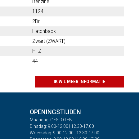
Benzine
1124
2Dr
Hatchback
Zwart (ZWART)
HFZ
44
IK WIL MEER INFORMATIE
OPENINGSTIJDEN
Maandag: GESLOTEN
Dinsdag: 9.00-12.00 | 12.30-17.00
Woensdag: 9.00-12.00 | 12.30-17.00