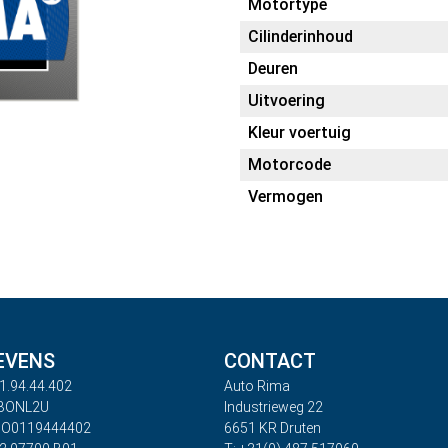
Motortype
Cilinderinhoud
Deuren
Uitvoering
Kleur voertuig
Motorcode
Vermogen
EVENS
CONTACT
1.94.44.402
Auto Rima
ABONL2U
Industrieweg 22
BO0119444402
6651 KR Druten