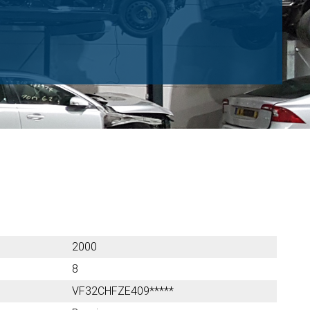
2000
8
VF32CHFZE409*****