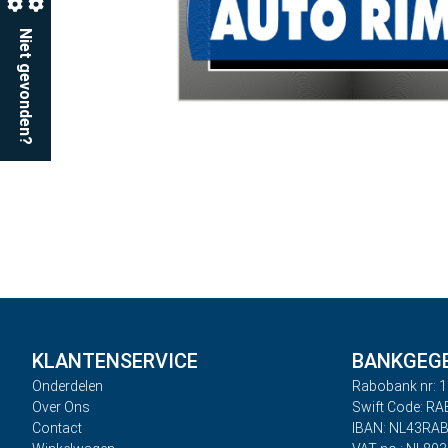
Niet gevonden?
KLANTENSERVICE
BANKGEG
Onderdelen
Rabobank nr: 1
Over Ons
Swift Code: R
Contact
IBAN: NL43RA