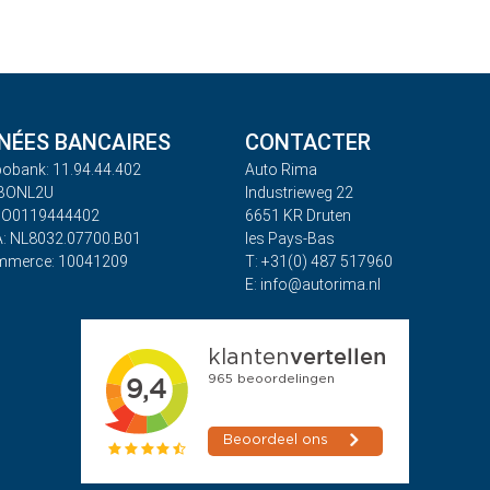
ÉES BANCAIRES
CONTACTER
obank: 11.94.44.402
Auto Rima
ABONL2U
Industrieweg 22
BO0119444402
6651 KR Druten
: NL8032.07700.B01
les Pays-Bas
mmerce: 10041209
T: +31(0) 487 517960
E: info@autorima.nl