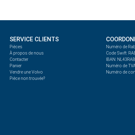
SERVICE CLIENTS
COORDONN
Pièces
Numéro de Rab
À propos de nous
Code Swift: R
Contacter
IBAN: NL43RA
Panier
Numéro de TVA
Vendre une Volvo
Numéro de co
Pièce non trouvée?