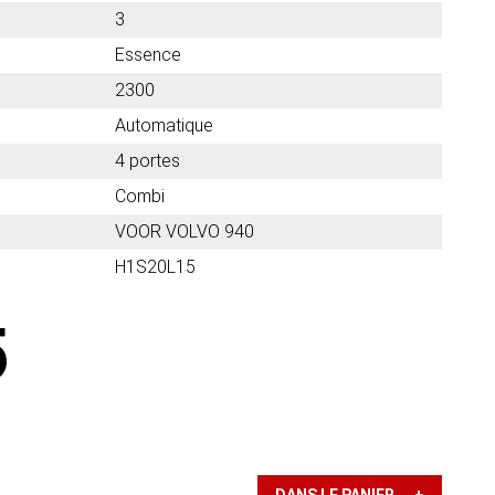
3
Essence
2300
Automatique
4 portes
Combi
VOOR VOLVO 940
H1S20L15
5