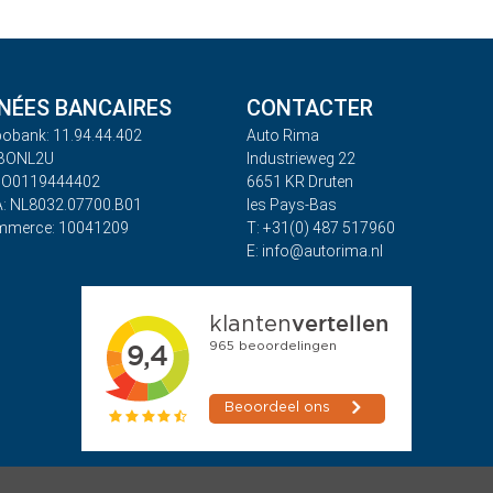
ÉES BANCAIRES
CONTACTER
obank: 11.94.44.402
Auto Rima
ABONL2U
Industrieweg 22
BO0119444402
6651 KR Druten
: NL8032.07700.B01
les Pays-Bas
mmerce: 10041209
T: +31(0) 487 517960
E: info@autorima.nl