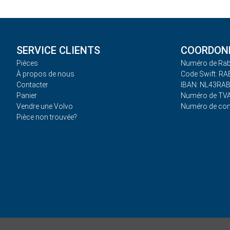
SERVICE CLIENTS
COORDONN
Pièces
Numéro de Rab
À propos de nous
Code Swift: R
Contacter
IBAN: NL43RA
Panier
Numéro de TVA
Vendre une Volvo
Numéro de co
Pièce non trouvée?