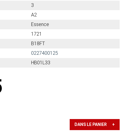
3
A2
Essence
1721
B18FT
0227400125
HB01L33
5
DANS LE PANIER +