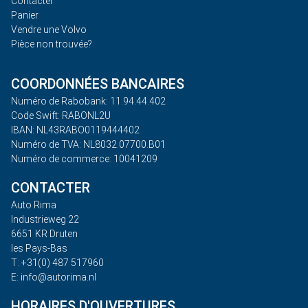
Contacter
Panier
Vendre une Volvo
Pièce non trouvée?
COORDONNÉES BANCAIRES
Numéro de Rabobank: 11.94.44.402
Code Swift: RABONL2U
IBAN: NL43RABO0119444402
Numéro de TVA: NL8032.07700.B01
Numéro de commerce: 10041209
CONTACTER
Auto Rima
Industrieweg 22
6651 KR Druten
les Pays-Bas
T: +31(0) 487 517960
E: info@autorima.nl
HORAIRES D'OUVERTURES