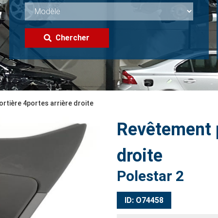
Chercher
rtière 4portes arrière droite
Revêtement p
droite
Polestar 2
ID: O74458