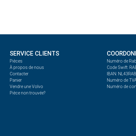
SERVICE CLIENTS
COORDONN
Pièces
Numéro de Rab
À propos de nous
Code Swift: R
Contacter
IBAN: NL43RA
Panier
Numéro de TVA
Vendre une Volvo
Numéro de co
Pièce non trouvée?