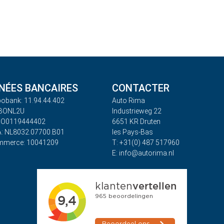
ÉES BANCAIRES
CONTACTER
obank: 11.94.44.402
Auto Rima
ABONL2U
Industrieweg 22
BO0119444402
6651 KR Druten
: NL8032.07700.B01
les Pays-Bas
mmerce: 10041209
T: +31(0) 487 517960
E: info@autorima.nl