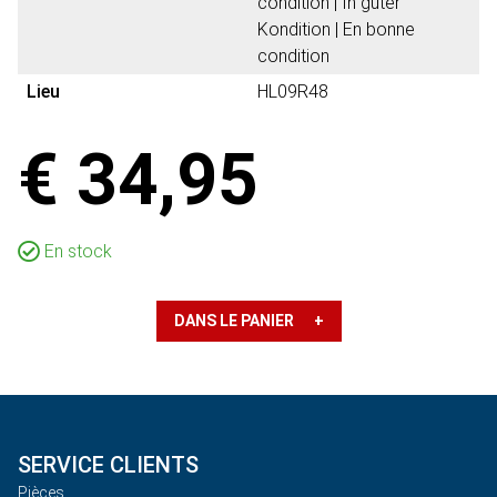
condition | In guter
Kondition | En bonne
condition
Lieu
HL09R48
€ 34,95
En stock
DANS LE PANIER +
SERVICE CLIENTS
Pièces