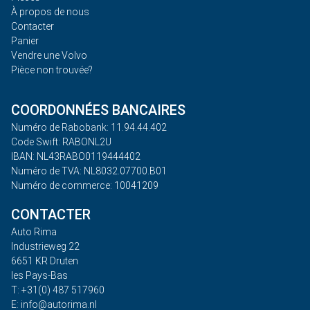
À propos de nous
Contacter
Panier
Vendre une Volvo
Pièce non trouvée?
COORDONNÉES BANCAIRES
Numéro de Rabobank: 11.94.44.402
Code Swift: RABONL2U
IBAN: NL43RABO0119444402
Numéro de TVA: NL8032.07700.B01
Numéro de commerce: 10041209
CONTACTER
Auto Rima
Industrieweg 22
6651 KR Druten
les Pays-Bas
T: +31(0) 487 517960
E: info@autorima.nl