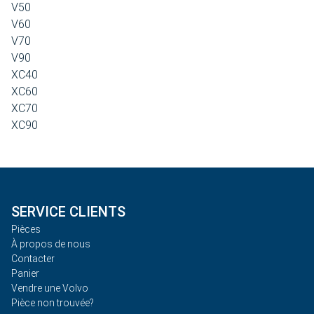
V50
V60
V70
V90
XC40
XC60
XC70
XC90
SERVICE CLIENTS
Pièces
À propos de nous
Contacter
Panier
Vendre une Volvo
Pièce non trouvée?