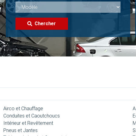
Chercher
Airco et Chauffage
A
Conduites et Caoutchoucs
E
Intérieur et Revêtement
M
Pneus et Jantes
S