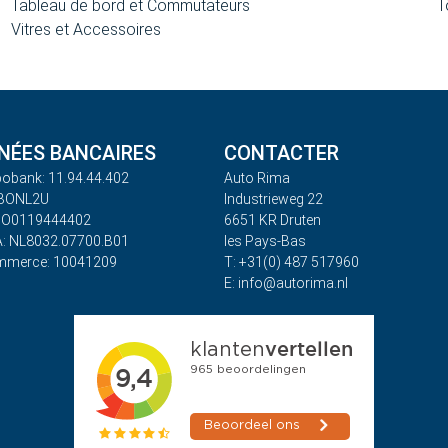
Tableau de bord et Commutateurs
T
Vitres et Accessoires
ÉES BANCAIRES
CONTACTER
obank: 11.94.44.402
Auto Rima
ABONL2U
Industrieweg 22
BO0119444402
6651 KR Druten
: NL8032.07700.B01
les Pays-Bas
mmerce: 10041209
T: +31(0) 487 517960
E: info@autorima.nl