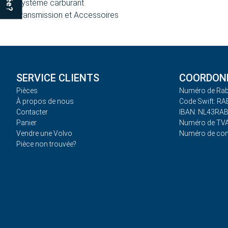
Système carburant
Transmission et Accessoires
SERVICE CLIENTS
COORDONN
Pièces
Numéro de Rab
À propos de nous
Code Swift: R
Contacter
IBAN: NL43RA
Panier
Numéro de TVA
Vendre une Volvo
Numéro de co
Pièce non trouvée?