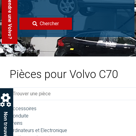
Vendre une Volvo?
Chercher
Pièces pour Volvo C70
Accessoires
Non trouvée?
Conduite
Freins
Ordinateurs et Electronique