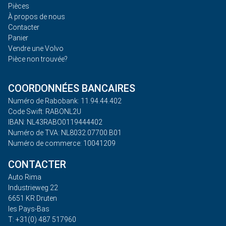
Pièces
À propos de nous
Contacter
Panier
Vendre une Volvo
Pièce non trouvée?
COORDONNÉES BANCAIRES
Numéro de Rabobank: 11.94.44.402
Code Swift: RABONL2U
IBAN: NL43RABO0119444402
Numéro de TVA: NL8032.07700.B01
Numéro de commerce: 10041209
CONTACTER
Auto Rima
Industrieweg 22
6651 KR Druten
les Pays-Bas
T: +31(0) 487 517960