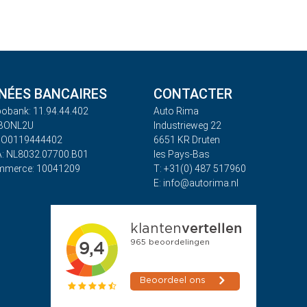
ÉES BANCAIRES
CONTACTER
obank: 11.94.44.402
Auto Rima
ABONL2U
Industrieweg 22
BO0119444402
6651 KR Druten
: NL8032.07700.B01
les Pays-Bas
mmerce: 10041209
T: +31(0) 487 517960
E: info@autorima.nl