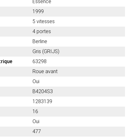
Essence
1999
5 vitesses
4 portes
Berline
Gris (GRIJS)
trique
63298
Roue avant
Oui
B4204S3
1283139
16
Oui
477