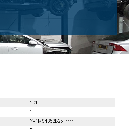
2011
1
YV1MS4352B25*****