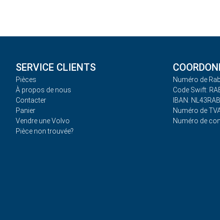
SERVICE CLIENTS
COORDONN
Pièces
Numéro de Rab
À propos de nous
Code Swift: R
Contacter
IBAN: NL43RA
Panier
Numéro de TVA
Vendre une Volvo
Numéro de co
Pièce non trouvée?