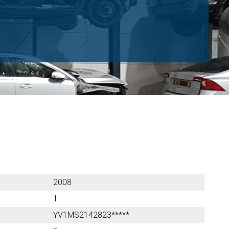
2008
1
YV1MS2142823*****