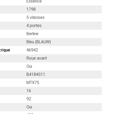
Essence
1798
5 vitesses
4 portes
Berline
Bleu (BLAUW)
trique
46942
Roue avant
Oui
B4184S11
MTX75
16
92
Oui