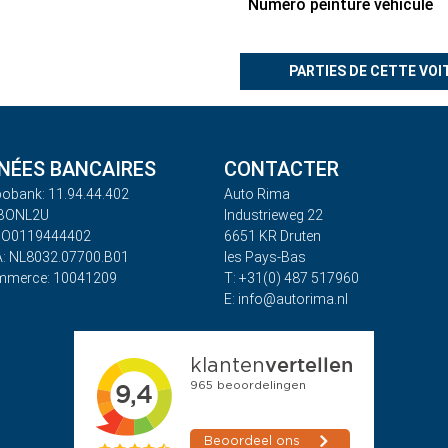
Numéro peinture véhicule
PARTIES DE CETTE VOI
ÉES BANCAIRES
CONTACTER
obank: 11.94.44.402
Auto Rima
ABONL2U
Industrieweg 22
BO0119444402
6651 KR Druten
: NL8032.07700.B01
les Pays-Bas
mmerce: 10041209
T: +31(0) 487 517960
E: info@autorima.nl