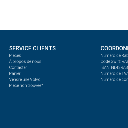
SERVICE CLIENTS
COORDONN
Pièces
Numéro de Rab
À propos de nous
Code Swift: R
Contacter
IBAN: NL43RA
Panier
Numéro de TVA
Vendre une Volvo
Numéro de co
Pièce non trouvée?