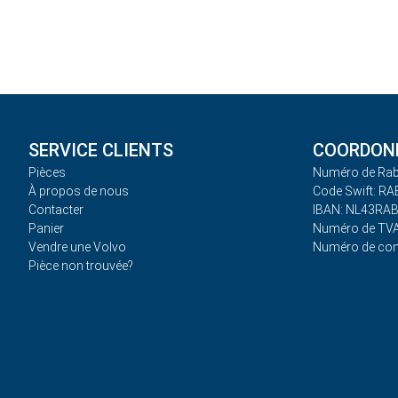
SERVICE CLIENTS
COORDONN
Pièces
Numéro de Rab
À propos de nous
Code Swift: R
Contacter
IBAN: NL43RA
Panier
Numéro de TVA
Vendre une Volvo
Numéro de co
Pièce non trouvée?