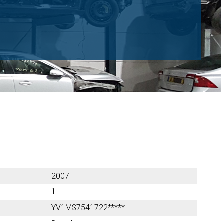
2007
1
YV1MS7541722*****