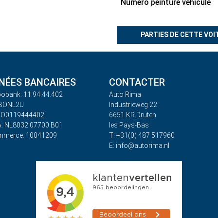
Numéro peinture véhicule
PARTIES DE CETTE VOI
ÉES BANCAIRES
CONTACTER
obank: 11.94.44.402
Auto Rima
ABONL2U
Industrieweg 22
BO0119444402
6651 KR Druten
: NL8032.07700.B01
les Pays-Bas
mmerce: 10041209
T: +31(0) 487 517960
E: info@autorima.nl