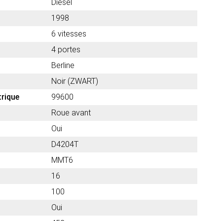
Diesel
1998
6 vitesses
4 portes
Berline
Noir (ZWART)
trique
99600
Roue avant
Oui
D4204T
MMT6
16
100
Oui