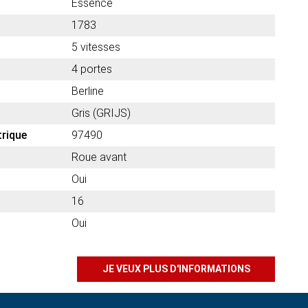
Essence
1783
5 vitesses
4 portes
Berline
Gris (GRIJS)
trique
97490
Roue avant
Oui
16
Oui
JE VEUX PLUS D'INFORMATIONS