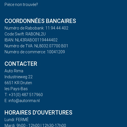
Pièce non trouvée?
COORDONNÉES BANCAIRES
Numéro de Rabobank: 11.94.44.402
Code Swift: RABONL2U
IBAN: NL43RABO0119444402
Numéro de TVA: NL8032.07700.B01
Numéro de commerce: 10041209
CONTACTER
Auto Rima
Industrieweg 22
6651 KR Druten
les Pays-Bas
T: +31(0) 487 517960
E: info@autorima.nl
HORAIRES D'OUVERTURES
Lundi: FERMÉ
Mardi: 9h00 - 12h00 | 12h30-17h00