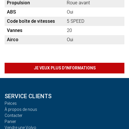
Propulsion
Roue avant
ABS
Oui
Code boîte de vitesses
5 SPEED
Vannes
20
Airco
Oui
JE VEUX PLUS D'INFORMATIONS
SERVICE CLIENTS
Pièces
À propos de nous
Contacter
Panier
Vendre une Volvo