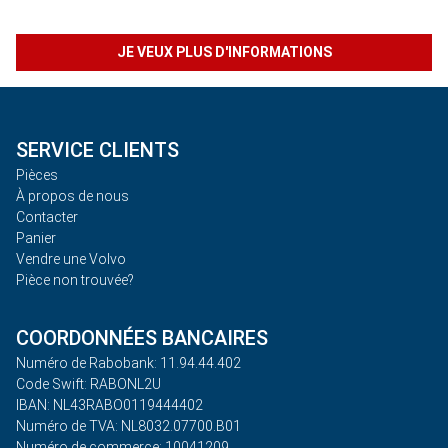
JE VEUX PLUS D'INFORMATIONS
SERVICE CLIENTS
Pièces
À propos de nous
Contacter
Panier
Vendre une Volvo
Pièce non trouvée?
COORDONNÉES BANCAIRES
Numéro de Rabobank: 11.94.44.402
Code Swift: RABONL2U
IBAN: NL43RABO0119444402
Numéro de TVA: NL8032.07700.B01
Numéro de commerce: 10041209