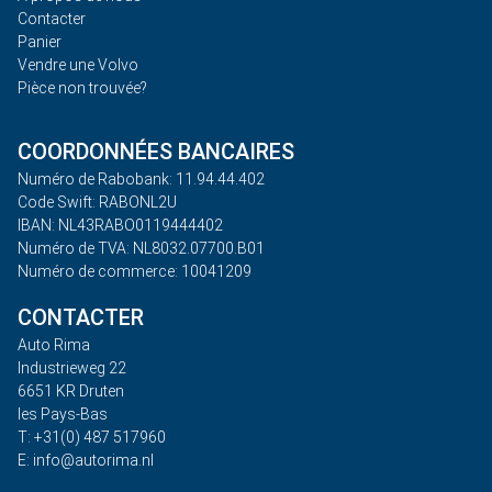
Contacter
Panier
Vendre une Volvo
Pièce non trouvée?
COORDONNÉES BANCAIRES
Numéro de Rabobank: 11.94.44.402
Code Swift: RABONL2U
IBAN: NL43RABO0119444402
Numéro de TVA: NL8032.07700.B01
Numéro de commerce: 10041209
CONTACTER
Auto Rima
Industrieweg 22
6651 KR Druten
les Pays-Bas
T: +31(0) 487 517960
E: info@autorima.nl