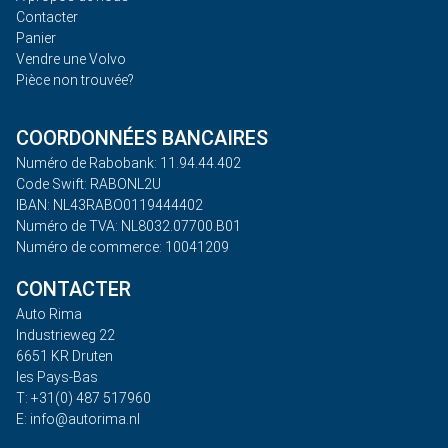
Contacter
Panier
Vendre une Volvo
Pièce non trouvée?
COORDONNÉES BANCAIRES
Numéro de Rabobank: 11.94.44.402
Code Swift: RABONL2U
IBAN: NL43RABO0119444402
Numéro de TVA: NL8032.07700.B01
Numéro de commerce: 10041209
CONTACTER
Auto Rima
Industrieweg 22
6651 KR Druten
les Pays-Bas
T: +31(0) 487 517960
E: info@autorima.nl