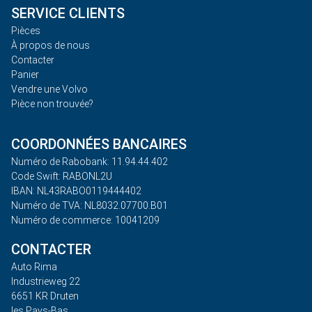
SERVICE CLIENTS
Pièces
À propos de nous
Contacter
Panier
Vendre une Volvo
Pièce non trouvée?
COORDONNÉES BANCAIRES
Numéro de Rabobank: 11.94.44.402
Code Swift: RABONL2U
IBAN: NL43RABO0119444402
Numéro de TVA: NL8032.07700.B01
Numéro de commerce: 10041209
CONTACTER
Auto Rima
Industrieweg 22
6651 KR Druten
les Pays-Bas