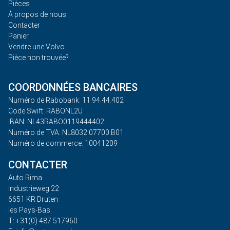
Pièces
À propos de nous
Contacter
Panier
Vendre une Volvo
Pièce non trouvée?
COORDONNÉES BANCAIRES
Numéro de Rabobank: 11.94.44.402
Code Swift: RABONL2U
IBAN: NL43RABO0119444402
Numéro de TVA: NL8032.07700.B01
Numéro de commerce: 10041209
CONTACTER
Auto Rima
Industrieweg 22
6651 KR Druten
les Pays-Bas
T: +31(0) 487 517960