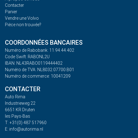
Contacter
Panier
Vendre une Volvo
Pièce non trouvée?
COORDONNÉES BANCAIRES
Numéro de Rabobank: 11.94.44.402
Code Swift: RABONL2U
IBAN: NL43RABO0119444402
Numéro de TVA: NL8032.07700.B01
Numéro de commerce: 10041209
CONTACTER
Auto Rima
Industrieweg 22
6651 KR Druten
les Pays-Bas
T: +31(0) 487 517960
E: info@autorima.nl