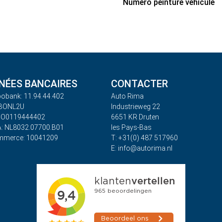
Numéro peinture véhicule
ÉES BANCAIRES
CONTACTER
obank: 11.94.44.402
Auto Rima
ABONL2U
Industrieweg 22
BO0119444402
6651 KR Druten
: NL8032.07700.B01
les Pays-Bas
mmerce: 10041209
T: +31(0) 487 517960
E: info@autorima.nl