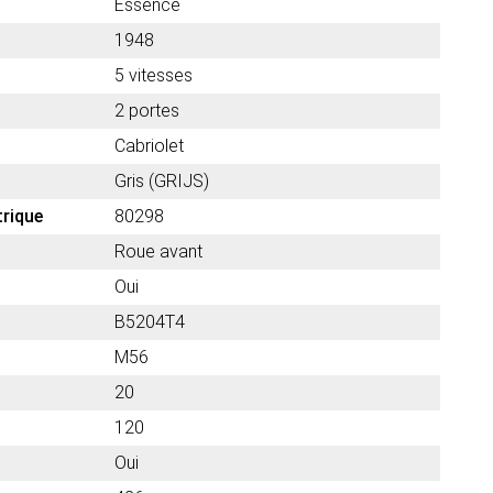
Essence
1948
5 vitesses
2 portes
Cabriolet
Gris (GRIJS)
trique
80298
Roue avant
Oui
B5204T4
M56
20
120
Oui