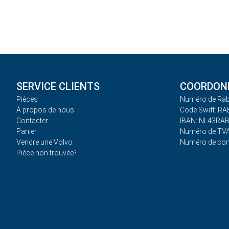
SERVICE CLIENTS
COORDONN
Pièces
Numéro de Rab
À propos de nous
Code Swift: R
Contacter
IBAN: NL43RA
Panier
Numéro de TVA
Vendre une Volvo
Numéro de co
Pièce non trouvée?