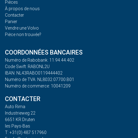
Pièces
À propos de nous
Contacter
Panier
Vendre une Volvo
Pièce non trouvée?
COORDONNÉES BANCAIRES
Numéro de Rabobank: 11.94.44.402
Code Swift: RABONL2U
IBAN: NL43RABO0119444402
Numéro de TVA: NL8032.07700.B01
Numéro de commerce: 10041209
CONTACTER
Auto Rima
Industrieweg 22
6651 KR Druten
les Pays-Bas
T: +31(0) 487 517960