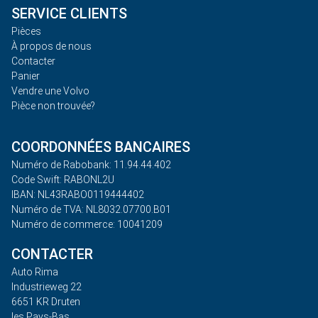
SERVICE CLIENTS
Pièces
À propos de nous
Contacter
Panier
Vendre une Volvo
Pièce non trouvée?
COORDONNÉES BANCAIRES
Numéro de Rabobank: 11.94.44.402
Code Swift: RABONL2U
IBAN: NL43RABO0119444402
Numéro de TVA: NL8032.07700.B01
Numéro de commerce: 10041209
CONTACTER
Auto Rima
Industrieweg 22
6651 KR Druten
les Pays-Bas