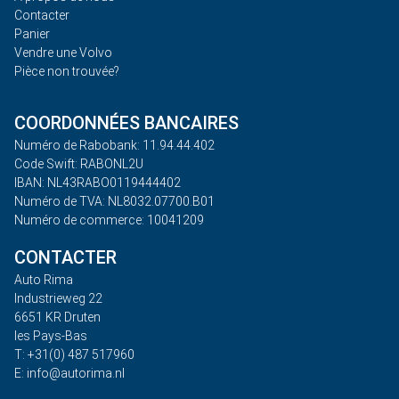
Contacter
Panier
Vendre une Volvo
Pièce non trouvée?
COORDONNÉES BANCAIRES
Numéro de Rabobank: 11.94.44.402
Code Swift: RABONL2U
IBAN: NL43RABO0119444402
Numéro de TVA: NL8032.07700.B01
Numéro de commerce: 10041209
CONTACTER
Auto Rima
Industrieweg 22
6651 KR Druten
les Pays-Bas
T: +31(0) 487 517960
E: info@autorima.nl