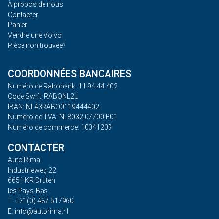
À propos de nous
Contacter
Panier
Vendre une Volvo
Pièce non trouvée?
COORDONNÉES BANCAIRES
Numéro de Rabobank: 11.94.44.402
Code Swift: RABONL2U
IBAN: NL43RABO0119444402
Numéro de TVA: NL8032.07700.B01
Numéro de commerce: 10041209
CONTACTER
Auto Rima
Industrieweg 22
6651 KR Druten
les Pays-Bas
T: +31(0) 487 517960
E: info@autorima.nl