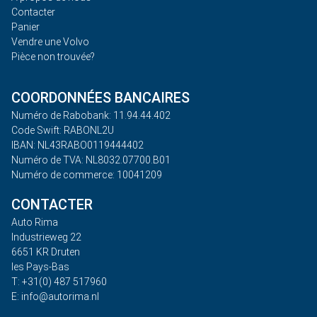
Contacter
Panier
Vendre une Volvo
Pièce non trouvée?
COORDONNÉES BANCAIRES
Numéro de Rabobank: 11.94.44.402
Code Swift: RABONL2U
IBAN: NL43RABO0119444402
Numéro de TVA: NL8032.07700.B01
Numéro de commerce: 10041209
CONTACTER
Auto Rima
Industrieweg 22
6651 KR Druten
les Pays-Bas
T: +31(0) 487 517960
E: info@autorima.nl