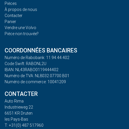
Pièces
À propos de nous
Contacter
Panier
Vendre une Volvo
Pièce non trouvée?
COORDONNÉES BANCAIRES
Numéro de Rabobank: 11.94.44.402
Code Swift: RABONL2U
IBAN: NL43RABO0119444402
Numéro de TVA: NL8032.07700.B01
Numéro de commerce: 10041209
CONTACTER
Auto Rima
Industrieweg 22
6651 KR Druten
les Pays-Bas
T: +31(0) 487 517960