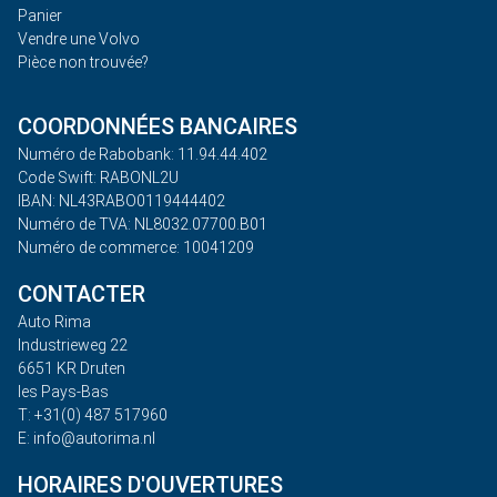
Panier
Vendre une Volvo
Pièce non trouvée?
COORDONNÉES BANCAIRES
Numéro de Rabobank: 11.94.44.402
Code Swift: RABONL2U
IBAN: NL43RABO0119444402
Numéro de TVA: NL8032.07700.B01
Numéro de commerce: 10041209
CONTACTER
Auto Rima
Industrieweg 22
6651 KR Druten
les Pays-Bas
T: +31(0) 487 517960
E: info@autorima.nl
HORAIRES D'OUVERTURES