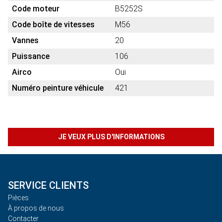
Code moteur
B5252S
Code boîte de vitesses
M56
Vannes
20
Puissance
106
Airco
Oui
Numéro peinture véhicule
421
JE VEUX PLUS D'INFORMATIONS
SERVICE CLIENTS
Pièces
À propos de nous
Contacter